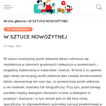
Strona główna
»
W SZTUCE NOWOŻYTNEJ
W świecie filmu
W SZTUCE NOWOŻYTNEJ
17 maja, 2011
W sztuce nowożytnej punkt widzenia tekstu odznacza się
niestałością w utworach języko­wych zwłaszcza w powieściach, i
względną sta­bilnością w malarstwie i teatrze. W kinie (i to ujawnia
jego istotę narracyjną) punkt widze­nia jako zasada konstruowania
tekstu repre­zentuje ten sam typ, co powieściowy punkt widzenia,
a nie malarski, teatralny lub fotogra­ficzny. Przy tym, jeżeli istnieją
paralele mię­dzy dialogiem literackim w kinie a dialogiem w
powieści i dramacie i w tym sensie jest on dla kina mniej
specyficzny, to odpowiednikiem autorskiej narracji powieściowej w