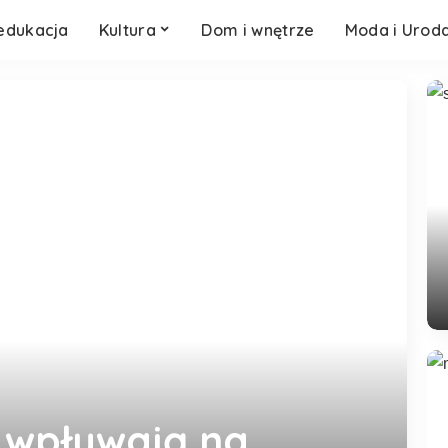
 edukacja
Kultura
Dom i wnętrze
Moda i Urod
 wpływają na