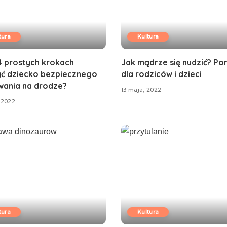
tura
Kultura
4 prostych krokach
Jak mądrze się nudzić? Po
ć dziecko bezpiecznego
dla rodziców i dzieci
ania na drodze?
13 maja, 2022
 2022
tura
Kultura