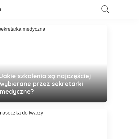
a
Jakie szkolenia są najczęściej
wybierane przez sekretarki
medyczne?