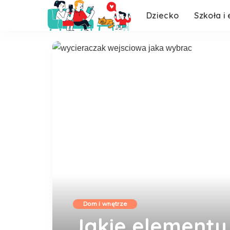
Dziecko
Szkoła i
W świecie filmu
W świecie filmu
Dom i wnętrze
Jakie elementy