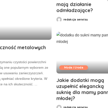
mają działanie
odmładzające?
redakcja serwisu
eczność metalowych
zymaniu czystości powierzchni
Moda i Uroda
 Są one popularnym wyborem ze
ć w usuwaniu zanieczyszczeń.
 spełniać określone kryteria. W
Jakie dodatki mogą
ce na ich skuteczność.
...
uzupełnić elegancką
suknię dla mamy pan
młodej?
redakcja serwisu