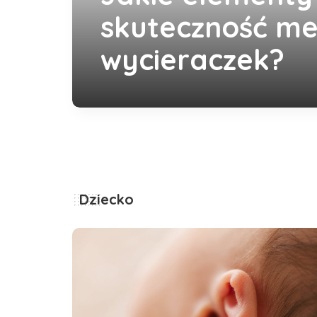
skuteczność m
wycieraczek?
redakcja serwisu
7 października, 2024
Dziecko