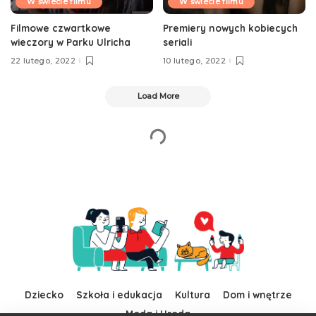
W świecie filmu
W świecie filmu
Filmowe czwartkowe
Premiery nowych kobiecych
wieczory w Parku Ulricha
seriali
22 lutego, 2022
10 lutego, 2022
Load More
Dziecko
Szkoła i edukacja
Kultura
Dom i wnętrze
Moda i Uroda