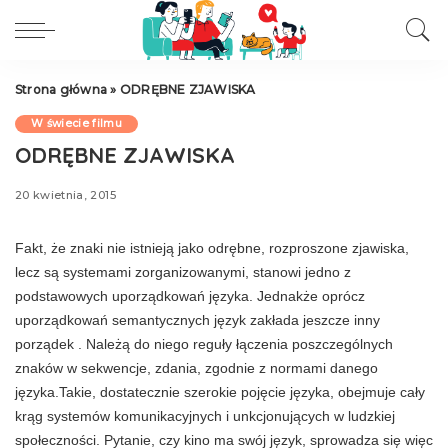
Strona główna
»
ODRĘBNE ZJAWISKA
W świecie filmu
ODRĘBNE ZJAWISKA
20 kwietnia, 2015
Fakt, że znaki nie istnieją jako odrębne, roz­proszone zjawiska,
lecz są systemami zorgani­zowanymi, stanowi jedno z
podstawowych uporządkowań języka. Jednakże oprócz
uporządkowań semantycz­nych język zakłada jeszcze inny
porządek . Należą do niego reguły łączenia poszczególnych
znaków w sekwencje, zdania, zgodnie z normami danego
języka.Takie, dostatecznie szerokie pojęcie języka, obejmuje cały
krąg systemów komunikacyjnych i unkcjonujących w ludzkiej
społeczności. Py­tanie, czy kino ma swój język, sprowadza się więc