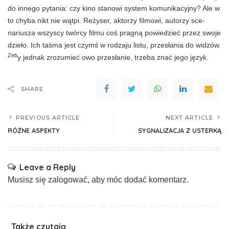
do innego pytania: czy kino stanowi sy­stem komunikacyjny? Ale w
to chyba nikt nie wątpi. Reżyser, aktorzy filmowi, autorzy sce­
nariusza wszyscy twórcy filmu coś pragną powiedzieć przez swoje
dzieło. Ich taśma jest czymś w rodzaju listu, przesłania do widzów.
Zeb
y jednak zrozumieć owo przesłanie, trzeba znać jego język.
SHARE
PREVIOUS ARTICLE
NEXT ARTICLE
RÓŻNE ASPEKTY
SYGNALIZACJA Z USTERKĄ
Leave a Reply
Musisz się
zalogować
, aby móc dodać komentarz.
Także czytają