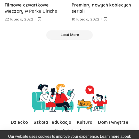
Filmowe czwartkowe
Premiery nowych kobiecych
wieczory w Parku Ulricha
seriali
22 lutego, 2022
10 lutego, 2022
Load More
Dziecko
Szkoła i edukacja
Kultura
Dom i wnętrze
Moda i Uroda
Our website uses cookies to improve your experience. Learn more about: