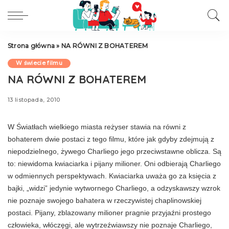
Strona główna
»
NA RÓWNI Z BOHATEREM
W świecie filmu
NA RÓWNI Z BOHATEREM
13 listopada, 2010
W Światłach wielkiego miasta reżyser stawia na równi z
bohaterem dwie po­staci z tego filmu, które jak gdyby zdejmują z
niepodzielnego, żywego Charliego jego prze­ciwstawne oblicza. Są
to: niewidoma kwiaciar­ka i pijany milioner. Oni odbierają Charliego
w odmiennych perspektywach. Kwiaciarka uważa go za księcia z
bajki, „widzi” jedynie wytwornego Charliego, a odzyskawszy wzrok
nie poznaje swojego bahatera w rzeczywistej chaplinowskiej
postaci. Pijany, zblazowany mi­lioner pragnie przyjaźni prostego
człowieka, włóczęgi, ale wytrzeźwiawszy nie poznaje Charliego,