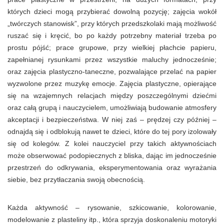
których dzieci mogą przybierać dowolną pozycję; zajęcia wokół
„twórczych stanowisk”, przy których przedszkolaki mają możliwość
ruszać się i kręcić, bo po każdy potrzebny materiał trzeba po
prostu pójść; prace grupowe, przy wielkiej płachcie papieru,
zapełnianej rysunkami przez wszystkie maluchy jednocześnie;
oraz zajęcia plastyczno-taneczne, pozwalające przelać na papier
wyzwolone przez muzykę emocje. Zajęcia plastyczne, opierające
się na wzajemnych relacjach między poszczególnymi dziećmi
oraz całą grupą i nauczycielem, umożliwiają budowanie atmosfery
akceptacji i bezpieczeństwa. W niej zaś – prędzej czy później –
odnajdą się i odblokują nawet te dzieci, które do tej pory izolowały
się od kolegów. Z kolei nauczyciel przy takich aktywnościach
może obserwować podopiecznych z bliska, dając im jednocześnie
przestrzeń do odkrywania, eksperymentowania oraz wyrażania
siebie, bez przytłaczania swoją obecnością.
Każda aktywność – rysowanie, szkicowanie, kolorowanie,
modelowanie z plasteliny itp., która sprzyja doskonaleniu motoryki