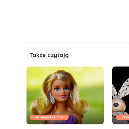
Także czytają
W świecie filmu
W św