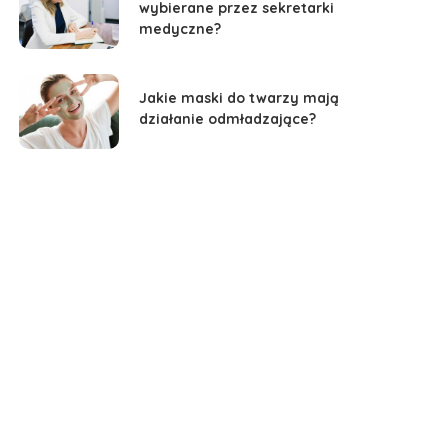
wybierane przez sekretarki
medyczne?
Jakie maski do twarzy mają
działanie odmładzające?
Jakie błędów unikać przy
pielęgnacji włosów
farbowanych?
Jakie są najpopularniejsze
techniki makijażu ust
omawiane na szkoleniach?
Jak pielęgnować aparaty
słuchowe