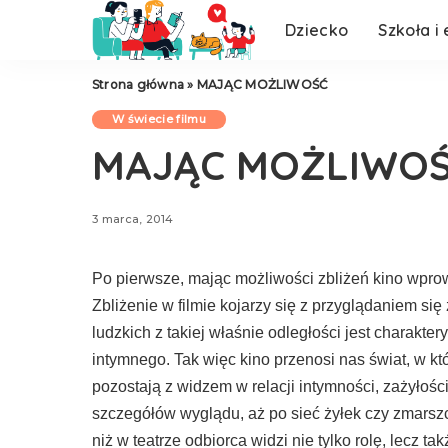
Dziecko
Szkoła i
W świecie filmu
Strona główna
»
MAJĄC MOŻLIWOŚĆ
W świecie filmu
W świecie filmu
MAJĄC MOŻLIWO
3 marca, 2014
Po pierwsze, mając możliwości zbliżeń ki­no wprow
Zbliżenie w filmie kojarzy się z przyglądaniem się
ludzkich z takiej właśnie odległości jest charakter
intymnego. Tak więc kino przenosi nas świat, w kt
pozostają z widzem w re­lacji intymności, zażyłośc
szczegółów wyglądu, aż po sieć żyłek czy zmarszcz
niż w teatrze odbiorca widzi nie tylko rolę, lecz t