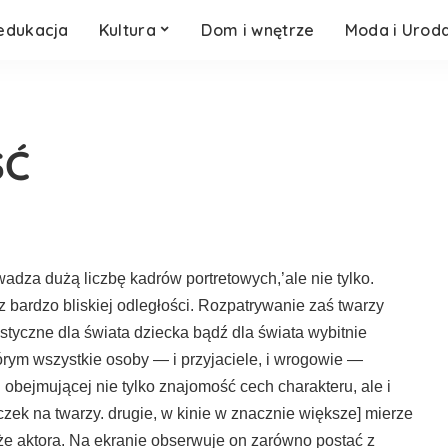
 edukacja
Kultura
Dom i wnętrze
Moda i Urod
ŚĆ
adza dużą liczbę kadrów portreto­wych,’ale nie tylko.
 z bardzo bliskiej od­ległości. Rozpatrywanie zaś twarzy
ystycz­ne dla świata dziecka bądź dla świata wybitnie
órym wszystkie osoby — i przyja­ciele, i wrogowie —
i obejmującej nie tyl­ko znajomość cech charakteru, ale i
ek na twarzy. drugie, w kinie w znacznie większe] mie­rze
akże aktora. Na ekranie obserwuje on za­równo postać z