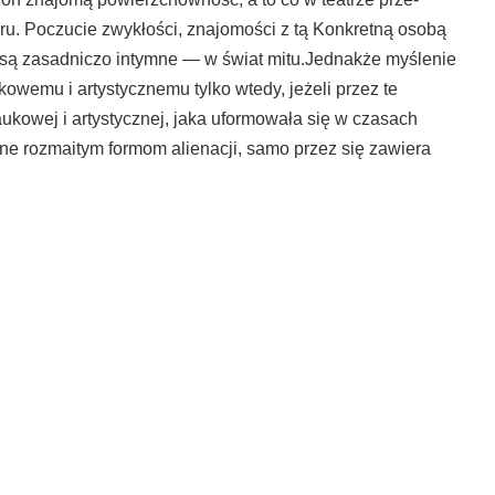
oru. Poczucie zwykłości, znajomości z tą Konkretną osobą
i są zasadniczo intymne — w świat mitu.Jednakże myślenie
wemu i artystyczne­mu tylko wtedy, jeżeli przez te
aukowej i artystycznej, jaka uformowała się w czasach
wne rozmaitym formom alienacji, samo przez się zawiera
ebook
Share on Twitter
NEXT ARTICLE
MAJĄC MOŻLIWOŚĆ