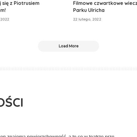
 się z Piotrusiem
Filmowe czwartkowe wiec
em!
Parku Ulricha
 2022
22 lutego, 2022
Load More
OŚCI
e on zna­jomą powierzchowność, a to co w teatrze prze­