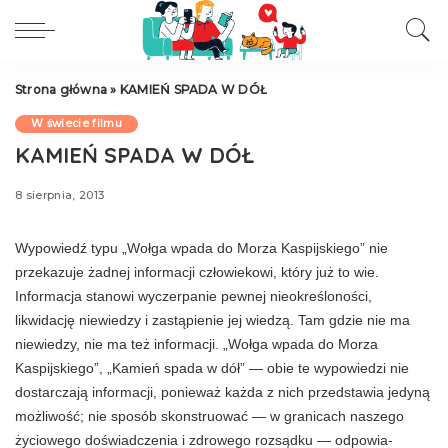
Strona główna
»
KAMIEŃ SPADA W DÓŁ
W świecie filmu
KAMIEŃ SPADA W DÓŁ
8 sierpnia, 2013
Wypowiedź typu „Wołga wpada do Morza Kaspijskiego” nie
przekazuje żadnej informacji człowiekowi, który już to wie.
Informacja stanowi wyczerpa­nie pewnej nieokreśloności,
likwidację niewie­dzy i zastąpienie jej wiedzą. Tam gdzie nie ma
niewiedzy, nie ma też informacji. „Wołga wpada do Morza
Kaspijskiego”, „Kamień spa­da w dół” — obie te wypowiedzi nie
dostar­czają informacji, ponieważ każda z nich przed­stawia jedyną
możliwość; nie sposób skonstru­ować — w granicach naszego
życiowego do­świadczenia i zdrowego rozsądku — odpowia­