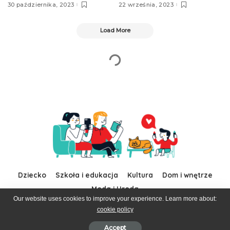
30 października, 2023
22 września, 2023
Load More
Dziecko
Szkoła i edukacja
Kultura
Dom i wnętrze
Moda i Uroda
Our website uses cookies to improve your experience. Learn more about:
cookie policy
© 2016–2019 Pixwell made with Love, powered by ThemeRuby.
Accept