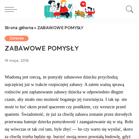
Strona główna
»
ZABAWOWE POMYSŁY
Dziecko
ZABAWOWE POMYSŁY
19 maja, 2016
Wiadomą jest rzeczą, że pomysły zabawowe dziecku przychodzą
najczęściej już w trakcie rozpoczętej zabawy. A zatem ważną sprawą
rodziców jest zaplanowanie zaba­wy dziecka w odpowiednio długim
czasie, aby miało ono możność bogatego jej rozwinięcia. I tak np. nie
może to być okres przed spacerem czy posiłkiem, czy wreszcie przed
spaniem. Świadomość, że już za chwilę zabawa zo­stanie przez dorosłych
przerwana hamuje dziecka pomy­słowość i zaangażowanie się w nią. Robi
się wówczas ot tak coś tam, byle zbyć — bo czy warto się wysilać, sko­ro
za chwilę trzeba będzie np. burzyć swoją nowo po­wstałą budowlę, gdyż