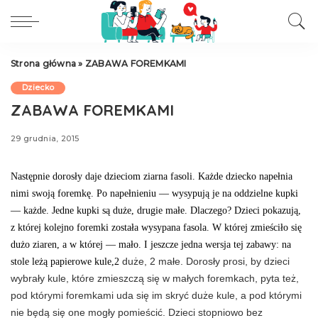
Strona główna
»
ZABAWA FOREMKAMI
Dziecko
ZABAWA FOREMKAMI
29 grudnia, 2015
Następnie dorosły daje dzieciom ziarna fasoli. Każde dziecko na­pełnia
nimi swoją foremkę. Po napełnieniu — wysypują je na od­dzielne kupki
— każde. Jedne kupki są duże, drugie małe. Dlaczego? Dzieci pokazują,
z której kolejno foremki została wysypana fasola. W której zmieściło się
dużo ziaren, a w której — mało.
I jeszcze jedna wersja tej zabawy: na
stole leżą papierowe kule,2
duże, 2 małe. Dorosły prosi, by dzieci
wybrały kule, które zmiesz­czą się w małych foremkach, pyta też,
pod którymi foremkami uda się im skryć duże kule, a pod którymi
nie będą się one mogły po­mieścić. Dzieci stopniowo bez