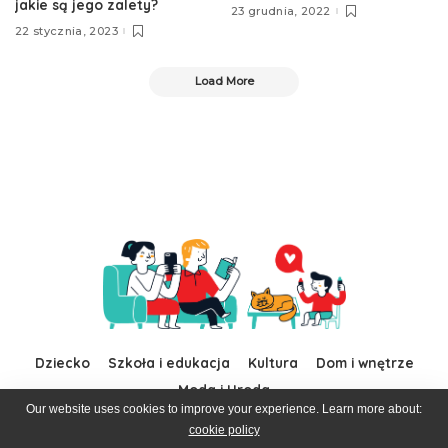
jakie są jego zalety?
23 grudnia, 2022
22 stycznia, 2023
Load More
Dziecko
Szkoła i edukacja
Kultura
Dom i wnętrze
Moda i Uroda
Our website uses cookies to improve your experience. Learn more about:
cookie policy