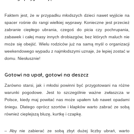
Faktem jest, że w przypadku młodszych dzieci nawet wyjście na
spacer rośnie do rangi wielkiej wyprawy. Konieczne jest przecież
zabranie ciepłego ubrania, czegoś do picia czy pochrupania,
zabawek i całej masy innych drobiazgów, bez których maluch nie
może się obejść. Wielu rodziców już na samą myśl o organizacji
weekendowego wypadu z najmłodszymi uznaje, że lepiej zostać w
domu. Niesłusznie!
Gotowi na upał, gotowi na deszcz
Zarówno starsi, jak i młodsi powinni być przygotowani na różne
warunki pogodowe. Jest to szczególnie ważne zwłaszcza w
Polsce, kiedy maj powitać nas może upałem lub nawet opadami
śniegu. Dlatego oprócz szortów i klapków warto zabrać ze sobą
również cieplejszą bluzę, kurtkę i czapkę.
– Aby nie zabierać ze sobą zbyt dużej liczby ubrań, warto