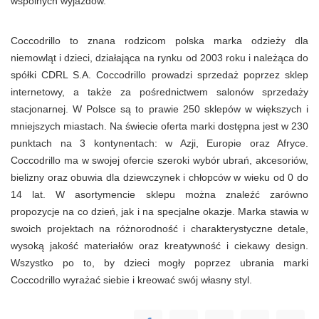
wspólnych wyjazdów.
Coccodrillo to znana rodzicom polska marka odzieży dla
niemowląt i dzieci, działająca na rynku od 2003 roku i należąca do
spółki CDRL S.A. Coccodrillo prowadzi sprzedaż poprzez sklep
internetowy, a także za pośrednictwem salonów sprzedaży
stacjonarnej. W Polsce są to prawie 250 sklepów w większych i
mniejszych miastach. Na świecie oferta marki dostępna jest w 230
punktach na 3 kontynentach: w Azji, Europie oraz Afryce.
Coccodrillo ma w swojej ofercie szeroki wybór ubrań, akcesoriów,
bielizny oraz obuwia dla dziewczynek i chłopców w wieku od 0 do
14 lat. W asortymencie sklepu można znaleźć zarówno
propozycje na co dzień, jak i na specjalne okazje. Marka stawia w
swoich projektach na różnorodność i charakterystyczne detale,
wysoką jakość materiałów oraz kreatywność i ciekawy design.
Wszystko po to, by dzieci mogły poprzez ubrania marki
Coccodrillo wyrażać siebie i kreować swój własny styl.