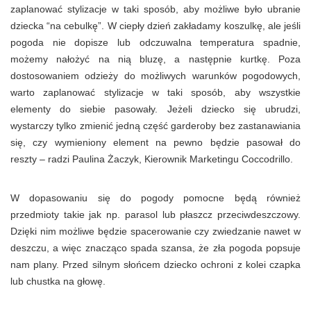
zaplanować stylizacje w taki sposób, aby możliwe było ubranie
dziecka “na cebulkę”. W ciepły dzień zakładamy koszulkę, ale jeśli
pogoda nie dopisze lub odczuwalna temperatura spadnie,
możemy nałożyć na nią bluzę, a następnie kurtkę. Poza
dostosowaniem odzieży do możliwych warunków pogodowych,
warto zaplanować stylizacje w taki sposób, aby wszystkie
elementy do siebie pasowały. Jeżeli dziecko się ubrudzi,
wystarczy tylko zmienić jedną część garderoby bez zastanawiania
się, czy wymieniony element na pewno będzie pasował do
reszty – radzi Paulina Żaczyk, Kierownik Marketingu Coccodrillo.
W dopasowaniu się do pogody pomocne będą również
przedmioty takie jak np. parasol lub płaszcz przeciwdeszczowy.
Dzięki nim możliwe będzie spacerowanie czy zwiedzanie nawet w
deszczu, a więc znacząco spada szansa, że zła pogoda popsuje
nam plany. Przed silnym słońcem dziecko ochroni z kolei czapka
lub chustka na głowę.