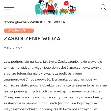
Strona główna
»
ZASKOCZENIE WIDZA
W świecie filmu
ZASKOCZENIE WIDZA
31 lipca, 2010
Lew podnosi się na łapy, jak żywy. Zaskocze­nie, jakie wywołuje
ten ruch u widza, a więc i jego doniosłość znaczeniowa wynika
stąd, że fotografia nie ukrywa, lecz podkreśla jego
„marmurowość”, posągowość. Dynamika obrazu wchodzi w
konflikt ze statycznością obiektu. Jednakże wrażenie to osiąga się
też za pomocą innych środków: wiedząc, iż mamy przed sobą
P°sąg, nie możemy wątpić, że kadry ukazują trzy różne obiekty,
zestawione w pewnych mo­dusach (w modusie logicznym —
przynależność obiektu do klasy rzeźb lwów posągowych i w