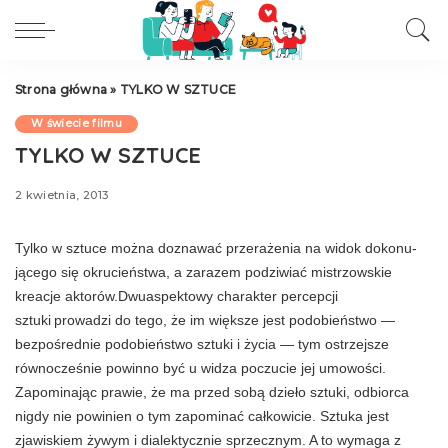
Strona główna
»
TYLKO W SZTUCE
W świecie filmu
TYLKO W SZTUCE
2 kwietnia, 2013
Tylko w sztuce można doznawać przerażenia na widok dokonu­
jącego się okrucieństwa, a zarazem podziwiać mistrzowskie
kreacje aktorów.Dwuaspektowy charakter percepcji
sztuki
prowadzi do tego, że im większe jest podobień­stwo —
bezpośrednie podobieństwo sztuki i życia — tym ostrzejsze
równocześnie powinno być u widza poczucie jej umowości.
Zapomi­nając prawie, że ma przed sobą dzieło sztu­ki, odbiorca
nigdy nie powinien o tym zapomi­nać całkowicie. Sztuka jest
zjawiskiem żywym i dialektycznie sprzecznym. A to wy­maga z