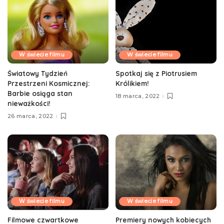
W świecie filmu
W świecie filmu
Światowy Tydzień
Spotkaj się z Piotrusiem
Przestrzeni Kosmicznej:
Królikiem!
Barbie osiąga stan
18 marca, 2022
nieważkości!
26 marca, 2022
W świecie filmu
W świecie filmu
Filmowe czwartkowe
Premiery nowych kobiecych