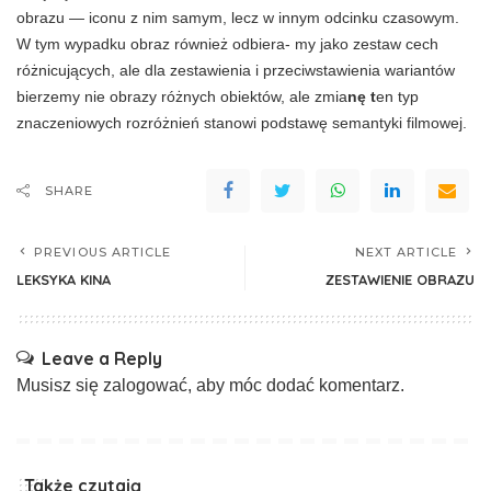
obrazu — iconu z nim samym, lecz w innym odcinku czaso­wym.
W tym wypadku obraz również odbiera- my jako zestaw cech
różnicujących, ale dla zestawienia i przeciwstawienia wariantów
bie­rzemy nie obrazy różnych obiektów, ale zmia­
nę t
en typ
znaczeniowych rozróżnień stanowi podstawę semantyki filmowej.
SHARE
PREVIOUS ARTICLE
NEXT ARTICLE
LEKSYKA KINA
ZESTAWIENIE OBRAZU
Leave a Reply
Musisz się
zalogować
, aby móc dodać komentarz.
Także czytają