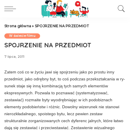
Strona główna
»
SPOJRZENIE NA PRZEDMIOT
W świecie filmu
SPOJRZENIE NA PRZEDMIOT
7 lipca, 2011
Zatem coś co w życiu jawi się spoj­rzeniu jako po prostu inny
przedmiot, jako od­rębny byt, to coś podczas przekształcania w ry­
sunek staje się inną kombinacją tych samych elementów
ekspresywnych. Pozwala to pozna­wać (systematyzować,
zestawiać) rozmaite byty wyodrębniając w ich podobiznach
elementy po­dobieństw i różnic. Dowolny wizerunek nie stanowi
nierozkładalnego, spoistego bytu, lecz pewien zestaw
strukturalnie zorganizowanych cech dyferenc jalnych, które łatwo
dają się zestawiać i przeciwstawiać. Zestawienie wizualnego