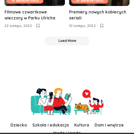
W świecie filmu
W świecie filmu
Filmowe czwartkowe
Premiery nowych kobiecych
wieczory w Parku Ulricha
seriali
22 lutego, 2022
10 lutego, 2022
Load More
Dziecko
Szkoła i edukacja
Kultura
Dom i wnętrze
Moda i Uroda