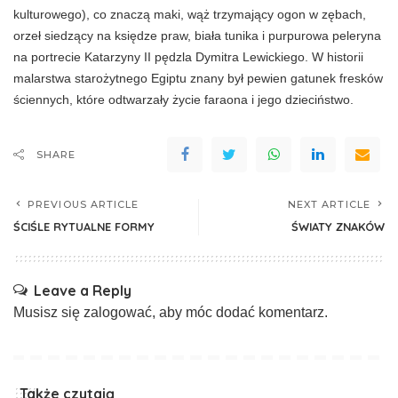
kulturowego), co zna­czą maki, wąż trzymający ogon w zębach,
orzeł siedzący na księdze praw, biała tunika i purpurowa peleryna
na portrecie Katarzyny II pędzla Dymitra Lewickiego. W historii
malars­twa starożytnego Egiptu znany był pewien ga­tunek fresków
ściennych, które odtwarzały życie faraona i jego dzieciństwo.
SHARE
PREVIOUS ARTICLE
NEXT ARTICLE
ŚCIŚLE RYTUALNE FORMY
ŚWIATY ZNAKÓW
Leave a Reply
Musisz się
zalogować
, aby móc dodać komentarz.
Także czytają