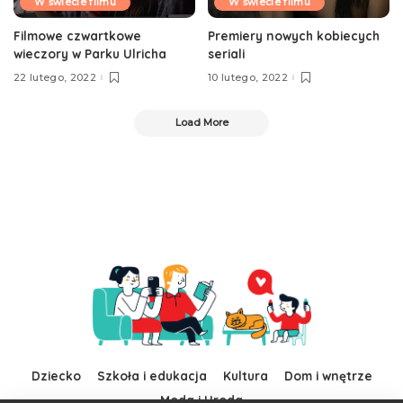
W świecie filmu
W świecie filmu
Filmowe czwartkowe
Premiery nowych kobiecych
wieczory w Parku Ulricha
seriali
22 lutego, 2022
10 lutego, 2022
Load More
Dziecko
Szkoła i edukacja
Kultura
Dom i wnętrze
Moda i Uroda