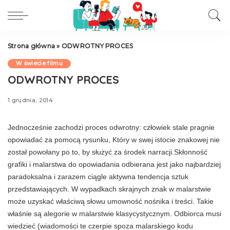
Strona główna
»
ODWROTNY PROCES
W świecie filmu
ODWROTNY PROCES
1 grudnia, 2014
Jednocześnie zachodzi proces odwrotny: czło­wiek stale pragnie
opowiadać za pomocą rysun­ku, Który w swej istocie znakowej nie
został powołany po to, by służyć za środek narracji.Skłonność
grafiki i malarstwa do opowiadania odbierana jest jako najbardziej
paradoksalna i zarazem ciągle aktywna tendencja sztuk
przedstawiających. W wypadkach skrajnych znak w malarstwie
może uzyskać właściwą słowu umowność nośnika i treści. Takie
właś­nie są alegorie w malarstwie klasycystycznym. Odbiorca musi
wiedzieć (wiadomości te czerpie spoza malarskiego kodu