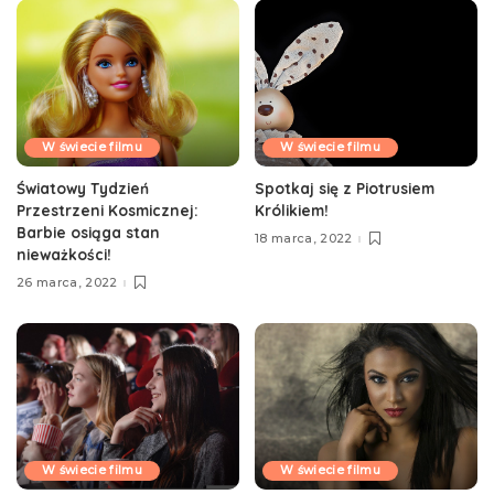
W świecie filmu
W świecie filmu
Światowy Tydzień
Spotkaj się z Piotrusiem
Przestrzeni Kosmicznej:
Królikiem!
Barbie osiąga stan
18 marca, 2022
nieważkości!
26 marca, 2022
W świecie filmu
W świecie filmu