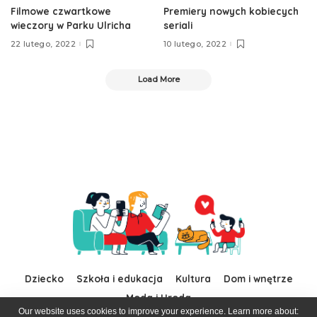
Filmowe czwartkowe
Premiery nowych kobiecych
wieczory w Parku Ulricha
seriali
22 lutego, 2022
10 lutego, 2022
Load More
Dziecko
Szkoła i edukacja
Kultura
Dom i wnętrze
Moda i Uroda
Our website uses cookies to improve your experience. Learn more about: