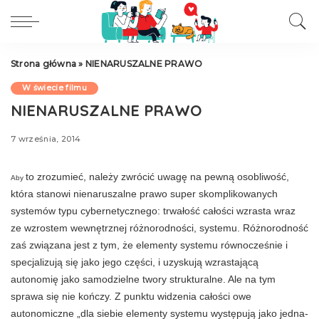
Strona główna
»
NIENARUSZALNE PRAWO
W świecie filmu
NIENARUSZALNE PRAWO
7 września, 2014
to zrozumieć, należy zwrócić uwagę na pewną osobliwość,
Aby
która stanowi nienaruszal­ne prawo super skomplikowanych
systemów typu cybernetycznego: trwałość całości wzrasta wraz
ze wzrostem wewnętrznej różnorodności, systemu. Różnorodność
zaś związana jest z tym, że elementy systemu równocześnie i
specjalizu­ją się jako jego części, i uzyskują wzrastającą
autonomię jako samodzielne twory struktural­ne. Ale na tym
sprawa się nie kończy. Z punk­tu widzenia całości owe
autonomiczne „dla sie­bie elementy systemu występują jako jedna­