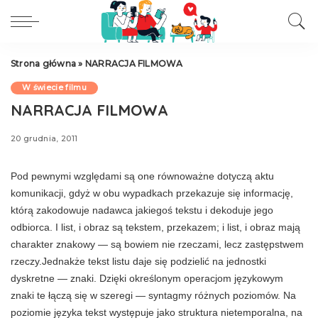
Strona główna
»
NARRACJA FILMOWA
W świecie filmu
NARRACJA FILMOWA
20 grudnia, 2011
Pod pewnymi względami są one równoważne dotyczą aktu
komunikacji, gdyż w obu wy­padkach przekazuje się informację,
którą zakodowuje nadawca jakiegoś tekstu i dekoduje jego
odbiorca. I list, i obraz są tekstem, przekazem; i list, i obraz mają
charakter zna­kowy — są bowiem nie rzeczami, lecz zastęp­stwem
rzeczy.Jednakże tekst listu daje się podzielić na jednostki
dyskretne — znaki. Dzięki określo­nym operacjom językowym
znaki te łączą się w szeregi — syntagmy różnych poziomów. Na
poziomie języka tekst występuje jako struktu­ra nietemporalna, na