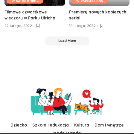
W świecie filmu
W świecie filmu
Filmowe czwartkowe
Premiery nowych kobiecych
wieczory w Parku Ulricha
seriali
22 lutego, 2022
10 lutego, 2022
Load More
Dziecko
Szkoła i edukacja
Kultura
Dom i wnętrze
Moda i Uroda