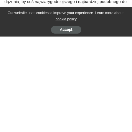
dążenia, by coś najwiarygodniejszego i najbardziej podobnego do
życia przedstawić jako coś odegranego. Ro­zumiemy, że tutaj
Our website uses cookies to improve your experience. Learn more about:
rzecz dotyczy czegoś głęb­szego niż mody i pogoni za efektem;
cookie policy
analogicz­ne tendencje występują w zdecydowanie reali­stycznym
malarstwie. Przykładem może być jedno z arcydzieł Diego de
Accept
Silva Velazqueza Las Meninas (1653). Centralną część płótna
zajmuje — namalo­wana z dużą siłą realizmu — grupa rozbawio­
nych dziewczynek w dworskich kostiumach, dworzan, karłów oraz
pies (początkowo obraz nosił tytuł Rodzina Filipa IV).
SHARE
PREVIOUS ARTICLE
NEXT ARTICLE
WPROWADZENIE TWÓRCY
KAŻDA Z WYSZCZEGÓLNIONYCH
ODMIAN
Leave a Reply