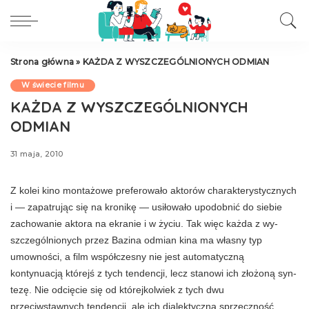
Strona główna
»
KAŻDA Z WYSZCZEGÓLNIONYCH ODMIAN
W świecie filmu
KAŻDA Z WYSZCZEGÓLNIONYCH
ODMIAN
31 maja, 2010
Z kolei kino montażowe preferowało aktorów charakterysty­cznych
i — zapatrując się na kronikę — usiło­wało upodobnić do siebie
zachowanie aktora na ekranie i w życiu. Tak więc każda z wy­
szczególnionych przez Bazina odmian kina ma własny typ
umowności, a film współczes­ny nie jest automatyczną
kontynuacją którejś z tych tendencji, lecz stanowi ich złożoną syn­
tezę. Nie odcięcie się od którejkolwiek z tych dwu
przeciwstawnych tendencji, ale ich dialek­tyczna sprzeczność