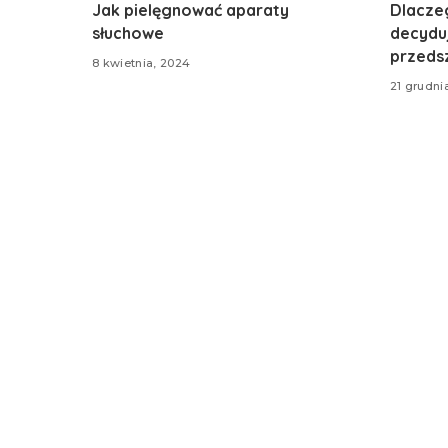
Jak pielęgnować aparaty
Dlacze
słuchowe
decyduj
przeds
8 kwietnia, 2024
21 grudni