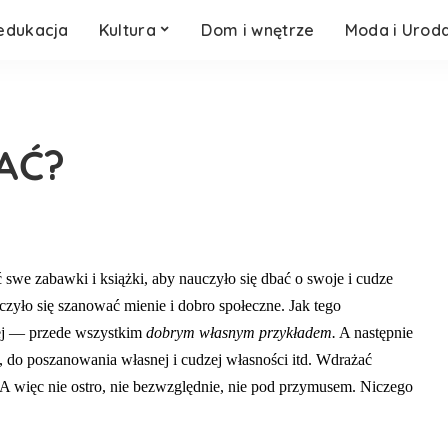
 edukacja
Kultura
Dom i wnętrze
Moda i Urod
AĆ?
 swe zabawki i książki, aby nauczyło się dbać o swoje i cudze
­czyło się szanować mienie i dobro społeczne.
Jak tego
ej — przede wszystkim
dobrym własnym przykładem.
A następnie
 do posza­nowania własnej i cudzej własności itd. Wdrażać
. A więc nie ostro, nie bezwzględnie, nie pod przymusem. Niczego