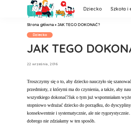
Dziecko
Szkoła i
W świecie filmu
Strona główna
»
JAK TEGO DOKONAĆ?
W świecie filmu
Dziecko
JAK TEGO DOKON
22 września, 2016
Tro­szczymy się o to, aby dziecko nauczyło się szanować
przedmioty, z którymi ma do czynienia, a także, aby nau
wszystkiego dokonać?
Jak o tym już wspomniałam wyż
stopniowo wdrażać dziecko do porządku, do dyscypliny,
konsek­wentnie i systematycznie, ale nie rygorystycznie
dobrego nie zdziałamy w ten sposób.